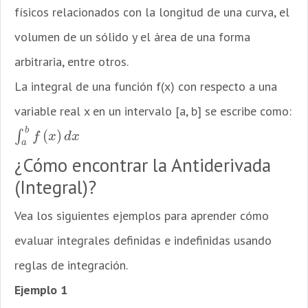
físicos relacionados con la longitud de una curva, el
volumen de un sólido y el área de una forma
arbitraria, entre otros.
La integral de una función f(x) con respecto a una
variable real x en un intervalo [a, b] se escribe como:
b
(
)
∫
∫
a
b
f
(
x
)
d
x
f
x
d
x
a
¿Cómo encontrar la Antiderivada
(Integral)?
Vea los siguientes ejemplos para aprender cómo
evaluar integrales definidas e indefinidas usando
reglas de integración.
Ejemplo 1