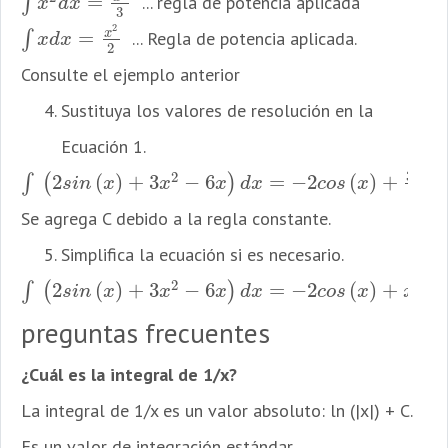
=
∫
... regla de potencia aplicada
∫
x
2
d
x
=
x
3
3
x
d
x
3
2
x
=
∫
... Regla de potencia aplicada.
∫
x
d
x
=
x
2
2
x
d
x
2
Consulte el ejemplo anterior
Sustituya los valores de resolución en la
Ecuación 1.
3
3
2
x
2
(
)
+
3
−
6
=
−
2
(
)
+
∫
(
)
∫
(
2
s
i
n
(
x
)
+
3
x
2
−
6
x
)
d
x
=
−
2
c
o
s
(
x
)
+
3
x
3
3
−
6
x
2
2
+
C
s
i
n
x
x
x
d
x
c
o
s
x
3
Se agrega C debido a la regla constante.
Simplifica la ecuación si es necesario.
2
3
2
(
)
+
3
−
6
=
−
2
(
)
+
−
∫
(
)
∫
(
2
s
i
n
(
x
)
+
3
x
2
−
6
x
)
d
x
=
−
2
c
o
s
(
x
)
+
x
3
−
3
x
2
+
C
s
i
n
x
x
x
d
x
c
o
s
x
x
preguntas frecuentes
¿Cuál es la integral de 1/x?
La integral de 1/x es un valor absoluto: ln (|x|) + C.
Es un valor de integración estándar.