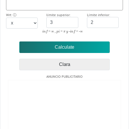
Wrt:
ⓘ
límite superior:
Límite inferior:
inf = ∞ , pi = π y -inf = -∞
Clara
ANUNCIO PUBLICITARIO