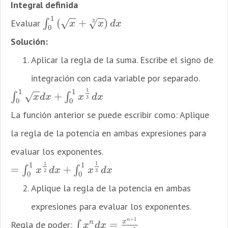
Integral definida
−
−
−
−
1
(
+
)
Evaluar
∫
√
√
∫
0
1
(
x
+
x
3
)
d
x
3
x
x
d
x
0
Solución:
Aplicar la regla de la suma. Escribe el signo de
integración con cada variable por separado.
−
−
1
1
1
+
∫
∫
√
∫
0
1
x
d
x
+
∫
0
1
x
1
3
d
x
x
d
x
x
d
x
3
0
0
La función anterior se puede escribir como: Aplique
la regla de la potencia en ambas expresiones para
evaluar los exponentes.
1
1
1
1
=
+
∫
∫
=
∫
0
1
x
1
2
d
x
+
∫
0
1
x
1
3
d
x
x
d
x
x
d
x
3
2
0
0
Aplique la regla de la potencia en ambas
expresiones para evaluar los exponentes.
+
1
n
x
=
n
Regla de poder:
∫
∫
x
n
d
x
=
x
n
+
1
n
+
1
x
d
x