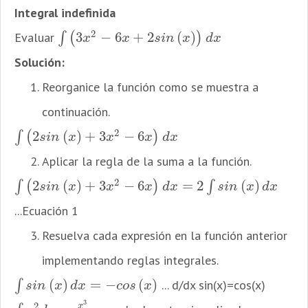
Integral indefinida
2
3
−
6
+
2
(
)
Evaluar
∫
(
)
∫
(
3
x
2
−
6
x
+
2
s
i
n
(
x
)
)
d
x
x
x
s
i
n
x
d
x
Solución:
​Reorganice la función como se muestra a
continuación.
2
2
(
)
+
3
−
6
∫
(
)
∫
(
2
s
i
n
(
x
)
+
3
x
2
−
6
x
)
d
x
s
i
n
x
x
x
d
x
Aplicar la regla de la suma a la función.
2
2
(
)
+
3
−
6
=
2
(
)
+
3
∫
(
)
∫
∫
(
2
s
i
n
(
x
)
+
3
x
2
−
6
x
)
d
x
=
2
∫
s
i
n
(
x
)
d
x
+
3
∫
x
2
d
x
−
6
∫
x
d
x
s
i
n
x
x
x
d
x
s
i
n
x
d
x
...Ecuación 1
Resuelva cada expresión en la función anterior
implementando reglas integrales.
(
)
=
−
(
)
∫
... d/dx sin(x)=cos(x)
∫
s
i
n
(
x
)
d
x
=
−
c
o
s
(
x
)
s
i
n
x
d
x
c
o
s
x
3
2
x