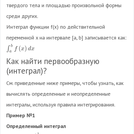
твердого тела и площадью произвольной формы
среди других.
Интеграл функции f(x) по действительной
переменной x на интервале [a, b] записывается как:
b
(
)
∫
∫
a
b
f
(
x
)
d
x
f
x
d
x
a
Как найти первообразную
(интеграл)?
См. приведенные ниже примеры, чтобы узнать, как
вычислять определенные и неопределенные
интегралы, используя правила интегрирования.
Пример №1
Определенный интеграл
−
−
−
−