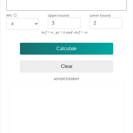
Wrt:
ⓘ
Upper bound:
Lower bound:
inf = ∞ , pi = π and -inf = -∞
Clear
ADVERTISEMENT