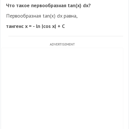
Что такое первообразная tan(x) dx?
Первообразная tan(x) dx равна,
тангенс x = - ln |cos x| + С
ADVERTISEMENT